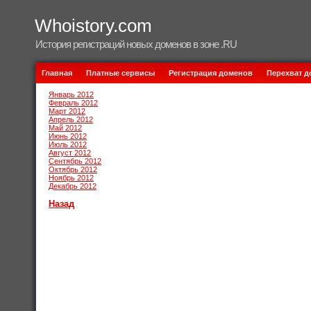
Whoistory.com
История регистраций новых доменов в зоне .RU
Главная
Платные сервисы
Регистрация доменов
Перехват 
Январь 2012
Февраль 2012
Март 2012
Апрель 2012
Май 2012
Июнь 2012
Июль 2012
Август 2012
Сентябрь 2012
Октябрь 2012
Ноябрь 2012
Декабрь 2012
Назад