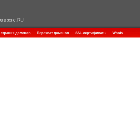
в в зоне .RU
истрация доменов
Перехват доменов
SSL-сертификаты
Whois