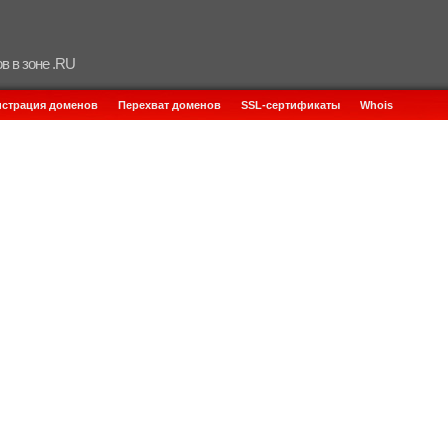
в в зоне .RU
истрация доменов
Перехват доменов
SSL-сертификаты
Whois