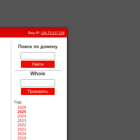
Ваш IP:
216.73.217.134
Поиск по домену
Whois
Год:
2026
2025
2024
2023
2022
2021
2020
2019