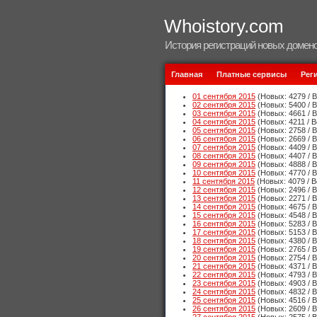
Whoistory.com
История регистраций новых домено
Главная
Платные сервисы
Рег
01 сентября 2015
(Новых: 4279 / В
02 сентября 2015
(Новых: 5400 / В
03 сентября 2015
(Новых: 4661 / В
04 сентября 2015
(Новых: 4211 / В
05 сентября 2015
(Новых: 2758 / В
06 сентября 2015
(Новых: 2669 / В
07 сентября 2015
(Новых: 4409 / В
08 сентября 2015
(Новых: 4407 / В
09 сентября 2015
(Новых: 4888 / В
10 сентября 2015
(Новых: 4770 / В
11 сентября 2015
(Новых: 4079 / В
12 сентября 2015
(Новых: 2496 / В
13 сентября 2015
(Новых: 2271 / В
14 сентября 2015
(Новых: 4675 / В
15 сентября 2015
(Новых: 4548 / В
16 сентября 2015
(Новых: 5283 / В
17 сентября 2015
(Новых: 5153 / В
18 сентября 2015
(Новых: 4380 / В
19 сентября 2015
(Новых: 2765 / В
20 сентября 2015
(Новых: 2754 / В
21 сентября 2015
(Новых: 4371 / В
22 сентября 2015
(Новых: 4793 / В
23 сентября 2015
(Новых: 4903 / В
24 сентября 2015
(Новых: 4832 / В
25 сентября 2015
(Новых: 4516 / В
26 сентября 2015
(Новых: 2609 / В