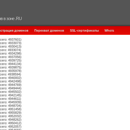
в в зоне .RU
истрация доменов
Перехват доменов
SSL-сертификаты
Whois
сего: 4937601)
сего: 4933073)
сего: 4930413)
сего: 4933074)
сего: 4934298)
сего: 4937056)
сего: 4939725)
сего: 4944134)
сего: 4939875)
сего: 4935978)
сего: 4938594)
сего: 4940002)
сего: 4942498)
сего: 4944769)
сего: 4949444)
сего: 4945502)
сего: 4942145)
сего: 4944611)
сего: 4945939)
сего: 4948704)
сего: 4951458)
сего: 4955829)
сего: 4952032)
сего: 4948262)
сего: 4950412)
сего: 4952057)