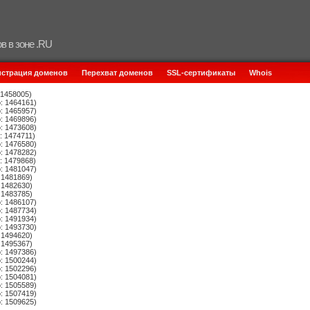
в в зоне .RU
истрация доменов
Перехват доменов
SSL-сертификаты
Whois
 1458005)
: 1464161)
: 1465957)
: 1469896)
: 1473608)
: 1474711)
: 1476580)
: 1478282)
: 1479868)
: 1481047)
 1481869)
 1482630)
 1483785)
: 1486107)
: 1487734)
: 1491934)
: 1493730)
 1494620)
 1495367)
: 1497386)
: 1500244)
: 1502296)
: 1504081)
: 1505589)
: 1507419)
: 1509625)