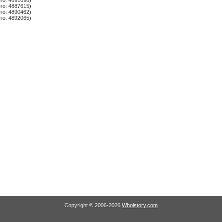
го: 4891098)
го: 4887615)
го: 4890462)
го: 4892065)
Copyright © 2006-2026
Whoistory.com